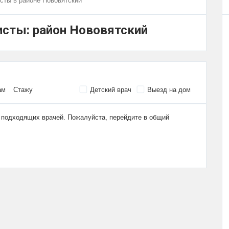
сты в районе Нововятский
исты: район Нововятский
ам
Стажу
Детский врач
Выезд на дом
 подходящих врачей. Пожалуйста, перейдите в общий