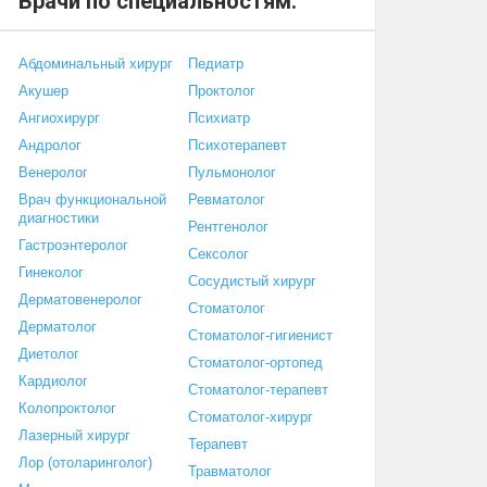
Врачи по специальностям:
Абдоминальный хирург
Педиатр
Акушер
Проктолог
Ангиохирург
Психиатр
Андролог
Психотерапевт
Венеролог
Пульмонолог
Врач функциональной
Ревматолог
диагностики
Рентгенолог
Гастроэнтеролог
Сексолог
Гинеколог
Сосудистый хирург
Дерматовенеролог
Стоматолог
Дерматолог
Стоматолог-гигиенист
Диетолог
Стоматолог-ортопед
Кардиолог
Стоматолог-терапевт
Колопроктолог
Стоматолог-хирург
Лазерный хирург
Терапевт
Лор (отоларинголог)
Травматолог