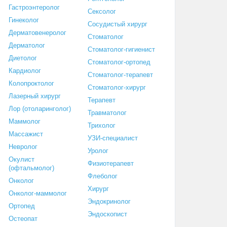
Гастроэнтеролог
Сексолог
Гинеколог
Сосудистый хирург
Дерматовенеролог
Стоматолог
Дерматолог
Стоматолог-гигиенист
Диетолог
Стоматолог-ортопед
Кардиолог
Стоматолог-терапевт
Колопроктолог
Стоматолог-хирург
Лазерный хирург
Терапевт
Лор (отоларинголог)
Травматолог
Маммолог
Трихолог
Массажист
УЗИ-специалист
Невролог
Уролог
Окулист
Физиотерапевт
(офтальмолог)
Флеболог
Онколог
Хирург
Онколог-маммолог
Эндокринолог
Ортопед
Эндоскопист
Остеопат