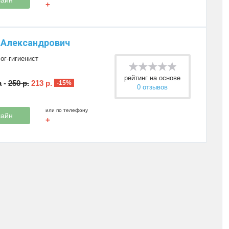
+
 Александрович
ог-гигиенист
рейтинг на основе
 -
250 р.
213 р.
-15%
0 отзывов
или по телефону
лайн
+