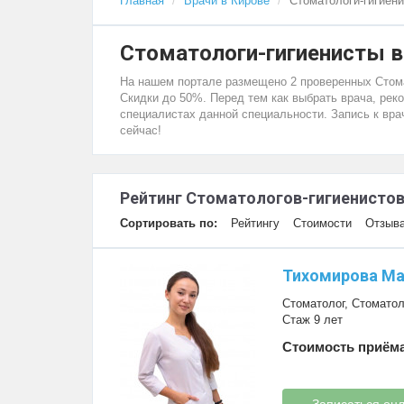
Главная
Врачи в Кирове
Стоматологи-гигиен
Стоматологи-гигиенисты в
На нашем портале размещено 2 проверенных Стомат
Скидки до 50%. Перед тем как выбрать врача, ре
специалистах данной специальности. Запись к вра
сейчас!
Рейтинг Стоматологов-гигиенистов
Сортировать по:
Рейтингу
Стоимости
Отзыв
Тихомирова Ма
Стоматолог
,
Стоматол
Стаж 9 лет
Стоимость приёма
Записаться он