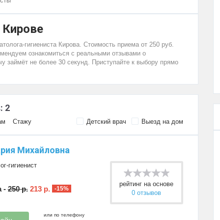
исты
 Кирове
олога-гигиениста Кирова. Стоимость приема от 250 руб.
комендуем ознакомиться с реальными отзывами о
чу займёт не более 30 секунд. Приступайте к выбору прямо
: 2
ам
Стажу
Детский врач
Выезд на дом
рия Михайловна
ог-гигиенист
рейтинг на основе
 -
250 р.
213 р.
-15%
0 отзывов
или по телефону
лайн