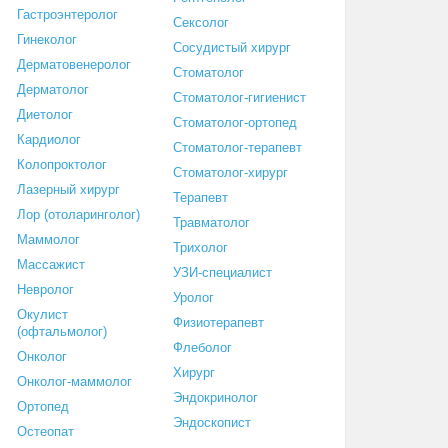
Гастроэнтеролог
Сексолог
Гинеколог
Сосудистый хирург
Дерматовенеролог
Стоматолог
Дерматолог
Стоматолог-гигиенист
Диетолог
Стоматолог-ортопед
Кардиолог
Стоматолог-терапевт
Колопроктолог
Стоматолог-хирург
Лазерный хирург
Терапевт
Лор (отоларинголог)
Травматолог
Маммолог
Трихолог
Массажист
УЗИ-специалист
Невролог
Уролог
Окулист
Физиотерапевт
(офтальмолог)
Флеболог
Онколог
Хирург
Онколог-маммолог
Эндокринолог
Ортопед
Эндоскопист
Остеопат