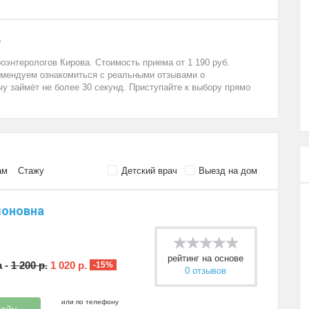
е
энтерологов Кирова. Стоимость приема от 1 190 руб.
комендуем ознакомиться с реальными отзывами о
чу займёт не более 30 секунд. Приступайте к выбору прямо
ам
Стажу
Детский врач
Выезд на дом
моновна
рейтинг на основе
 -
1 200 р.
1 020 р.
-15%
0 отзывов
или по телефону
лайн