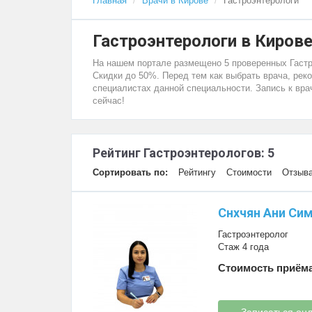
Главная
Врачи в Кирове
Гастроэнтерологи
Гастроэнтерологи в Киров
На нашем портале размещено 5 проверенных Гастро
Скидки до 50%. Перед тем как выбрать врача, ре
специалистах данной специальности. Запись к вра
сейчас!
Рейтинг Гастроэнтерологов: 5
Сортировать по:
Рейтингу
Стоимости
Отзыв
Снхчян Ани Си
Гастроэнтеролог
Стаж 4 года
Стоимость приёма
Записаться он