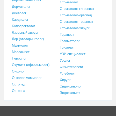
Дерматовенеролог
Стоматолог
Дерматолог
Стоматолог-гигиенист
Диетолог
Стоматолог-ортопед
Кардиолог
Стоматолог-терапевт
Колопроктолог
Стоматолог-хирург
Лазерный хирург
Терапевт
Лор (отоларинголог)
Травматолог
Маммолог
Трихолог
Массажист
УЗИ-специалист
Невролог
Уролог
Окулист (офтальмолог)
Физиотерапевт
Онколог
Флеболог
Онколог-маммолог
Хирург
Ортопед
Эндокринолог
Остеопат
Эндоскопист