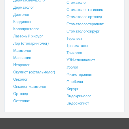
Дерматовенеролог
Стоматолог
Дерматолог
Стоматолог-гигиенист
Диетолог
Стоматолог-ортопед
Кардиолог
Стоматолог-терапевт
Колопроктолог
Стоматолог-хирург
Лазерный хирург
Терапевт
Лор (отоларинголог)
Травматолог
Маммолог
Трихолог
Массажист
УЗИ-специалист
Невролог
Уролог
Окулист (офтальмолог)
Физиотерапевт
Онколог
Флеболог
Онколог-маммолог
Хирург
Ортопед
Эндокринолог
Остеопат
Эндоскопист