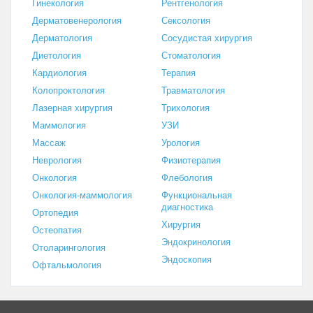
Гинекология
Рентгенология
Дерматовенерология
Сексология
Дерматология
Сосудистая хирургия
Диетология
Стоматология
Кардиология
Терапия
Колопроктология
Травматология
Лазерная хирургия
Трихология
Маммология
УЗИ
Массаж
Урология
Неврология
Физиотерапия
Онкология
Флебология
Онкология-маммология
Функциональная
диагностика
Ортопедия
Хирургия
Остеопатия
Эндокринология
Отоларингология
Эндоскопия
Офтальмология