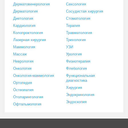
Дерматовенерология
Сексология
Дерматология
Сосудистая хирургия
Диетология
Стоматология
Кардиология
Терапия
Колопроктология
Травматология
Лазерная хирургия
Трихология
Маммология
УЗИ
Массаж
Урология
Неврология
Физиотерапия
Онкология
Флебология
Онкология-маммология
Функциональная
диагностика
Ортопедия
Хирургия
Остеопатия
Эндокринология
Отоларингология
Эндоскопия
Офтальмология